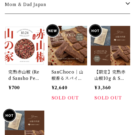
Mom & Dad Japan
PDF
Ebook
完熟赤山椒 (Re
SanChoco｜山
【限定】完熟赤
d Sansho Pep
椒香るスパイス
山椒10g & San
per from Yam
クッキー (5袋 /
Choco 5袋セ
¥700
¥2,640
¥3,360
azoe, Nara)
7袋)
ット
SOLD OUT
SOLD OUT