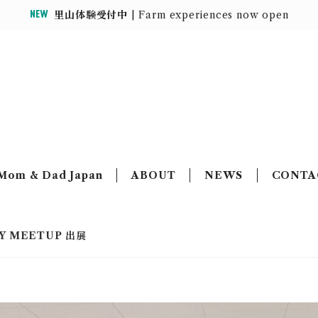
里山体験受付中
| Farm experiences now open
MOUNTAIN HOUSE
Mom & Dad Japan
ABOUT
NEWS
CONTA
Y MEETUP 出展