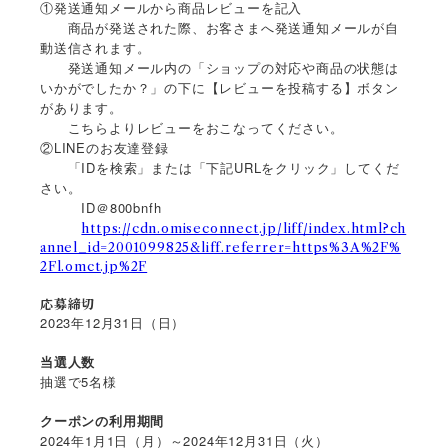
①発送通知メールから商品レビューを記入
商品が発送された際、お客さまへ発送通知メールが自
動送信されます。
発送通知メール内の「ショップの対応や商品の状態は
いかがでしたか？」の下に【レビューを投稿する】ボタン
があります。
こちらよりレビューをおこなってください。
②LINEのお友達登録
「IDを検索」または「下記URLをクリック」してくだ
さい。
ID＠800bnfh
https://cdn.omiseconnect.jp/liff/index.html?ch
annel_id=2001099825&liff.referrer=https%3A%2F%
2Fl.omct.jp%2F
応募締切
2023年12月31日（日）
当選人数
抽選で5名様
クーポンの利用期間
2024
1
1
2024
12
31
年
月
日（月）～
年
月
日（火）