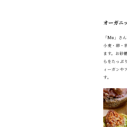
オーガニ
「Mu」さ
小麦・卵・
ます。お砂
らをたっぷ
ィーガンや
す。