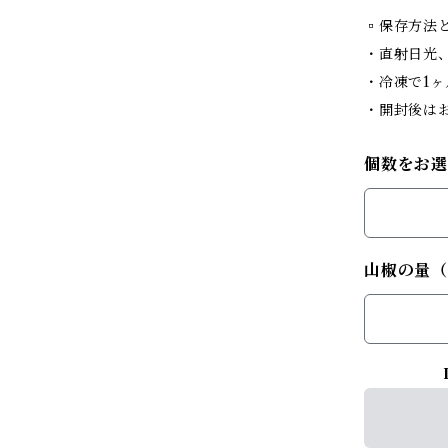
▫︎保存方法
・直射日光
・冷凍で1
・開封後は
個数をお選
山椒の量